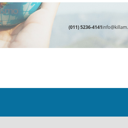
(011) 5236-4141
info@killam
iguiente cuadro con todos los datos requeridos.