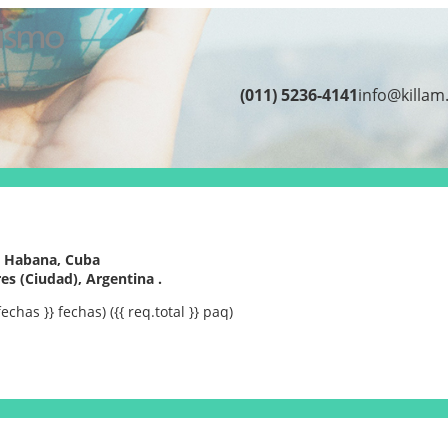
(011) 5236-4141
info@killam
 Habana, Cuba
es (Ciudad), Argentina .
fechas }} fechas)
({{ req.total }} paq)