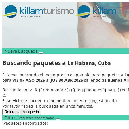
Nueva Búsqueda
Buscando paquetes a
La Habana, Cuba
Estamos buscando el mejor precio disponible para paquetes a
La
para
VIE 07 AGO 2026
al
JUE 30 ABR 2026
saliendo de
Buenos Air
Buscando en:
✓
✗
{{ req.nombre }}
({{ req.paquetes }} paq {{ req.
⚠
El servicio se encuentra momentaneamente congestionado
Por favor, repeti la busqueda en unos minutos.
Reintentar busqueda
Filtros:
Paquetes encontrados
Paquetes encontrados: