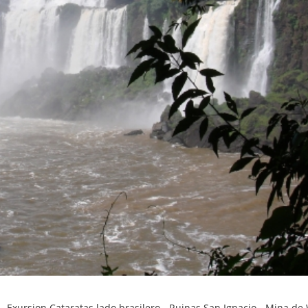
 - Exursion Cataratas lado brasilero - Ruinas San Ignacio - Mina d