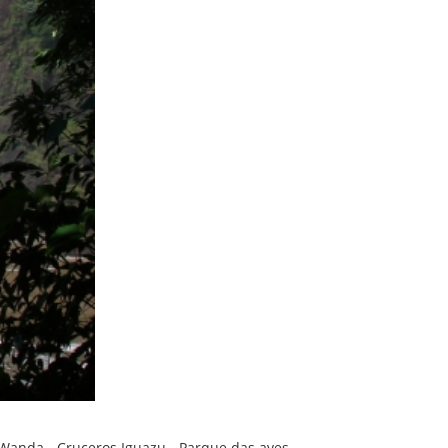
e Wanda - Cruceros Iguazu - Parque das aves -