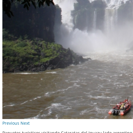
Previous
Next
Paquetes turisticos visitando Cataratas del Iguazu lado argentino